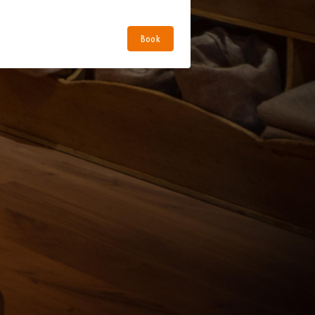
ijkheid om je rondleiding direct te bevestigen 
Book
estel tickets', of om een optie te plaatsen 
 Deze optie dien je binnen twee weken te 
 Schrobbelèr groepsrondleiding in 
2026
kosten voor een avondrondleiding zijn 
 Schrobbelèr groepsrondleiding in 
2027
kosten voor een avondrondleiding zijn 
nu en 8 weken, maak dan gebruik van 