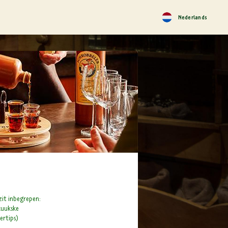
Nederlands
zit inbegrepen:
kuukske
ertips)