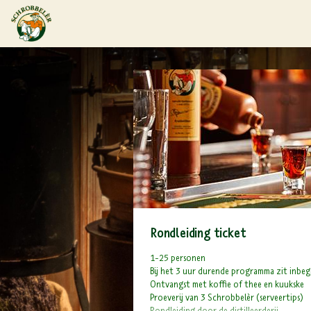
Rondleiding ticket
1-25 personen
Bij het 3 uur durende programma zit inbeg
Ontvangst met koffie of thee en kuukske
Proeverij van 3 Schrobbelèr (serveertips)
Rondleiding door de distilleerderij