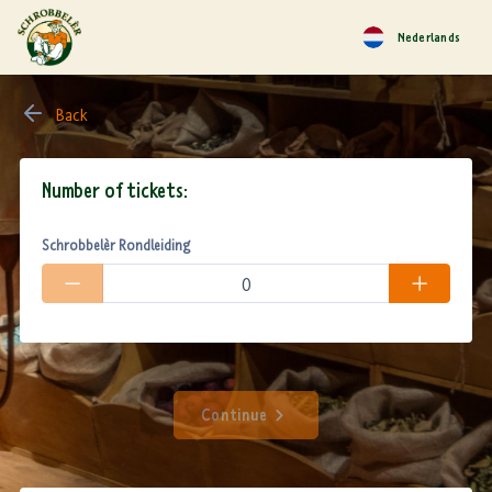
Nederlands
Back
Number of tickets:
Schrobbelèr Rondleiding
Continue