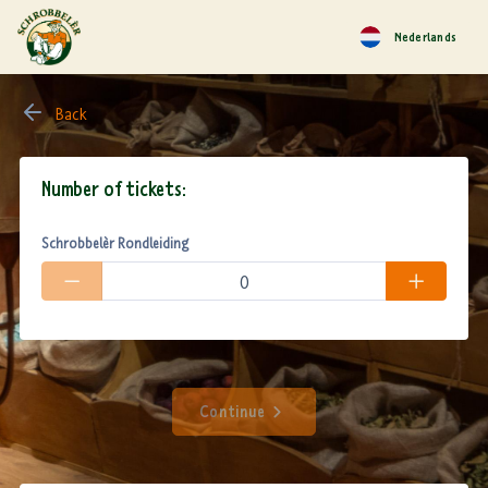
Nederlands
Back
Number of tickets:
Schrobbelèr Rondleiding
Continue