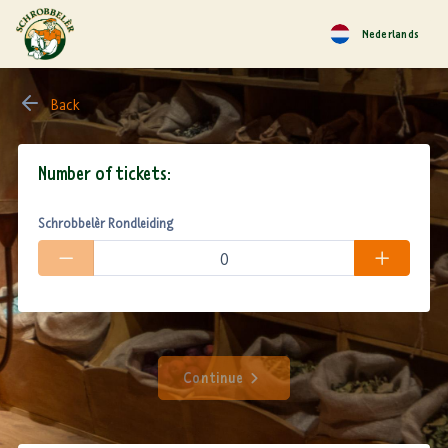
Nederlands
Back
Number of tickets:
Schrobbelèr Rondleiding
Continue