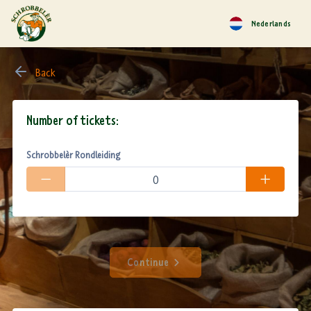
Nederlands
Back
Number of tickets:
Schrobbelèr Rondleiding
Continue