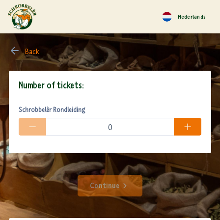
Nederlands
Back
Number of tickets:
Schrobbelèr Rondleiding
Continue