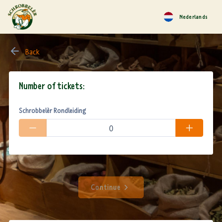
Nederlands
Back
Number of tickets:
Schrobbelèr Rondleiding
Continue