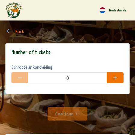
Nederlands
Back
Number of tickets:
Schrobbelèr Rondleiding
Continue