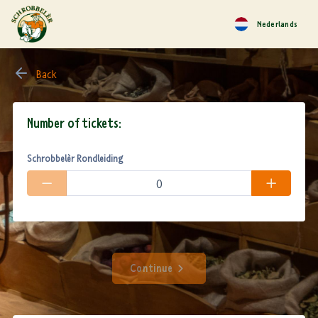
Nederlands
Back
Number of tickets:
Schrobbelèr Rondleiding
Continue