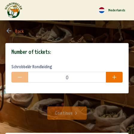
Nederlands
Back
Number of tickets:
Schrobbelèr Rondleiding
Continue