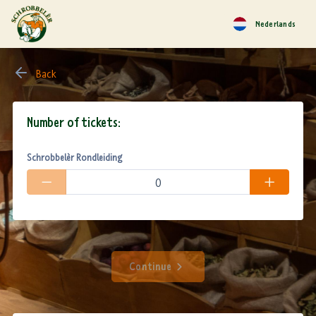
Nederlands
Back
Number of tickets:
Schrobbelèr Rondleiding
Continue